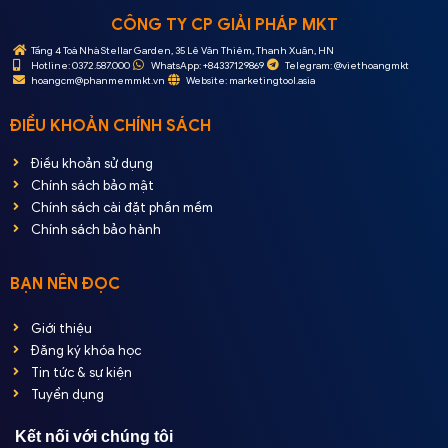
CÔNG TY CP GIẢI PHÁP MKT
Tầng 4 Toà Nhà Stellar Garden, 35 Lê Văn Thiêm, Thanh Xuân, HN
Hotline: 0372.587.000
WhatsApp: +84337129869
Telegram: @viethoangmkt
hoangcm@phanmemmkt.vn
Website: marketingtool.asia
ĐIỀU KHOẢN CHÍNH SÁCH
Điều khoản sử dụng
Chính sách bảo mật
Chính sách cài đặt phần mềm
Chính sách bảo hành
BẠN NÊN ĐỌC
Giới thiệu
Đăng ký khóa học
Tin tức & sự kiện
Tuyển dụng
Kết nối với chúng tôi