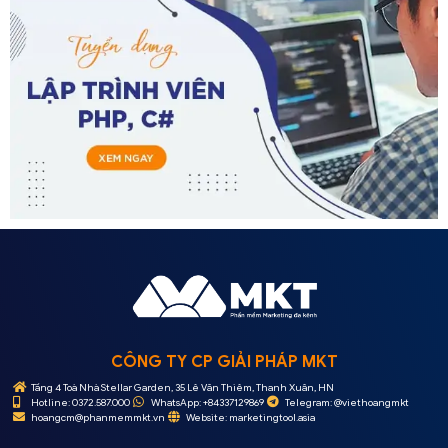
CÔNG TY CP GIẢI PHÁP MKT
Tầng 4 Toà Nhà Stellar Garden, 35 Lê Văn Thiêm, Thanh Xuân, HN
Hotline: 0372.587.000
WhatsApp: +84337129869
Telegram: @viethoangmkt
hoangcm@phanmemmkt.vn
Website: marketingtool.asia