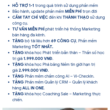
HỖ TRỢ 1-1
trong quá trình sử dụng phần mềm
Bảo hành, update phần mềm
MIỄN PHÍ
trọn đời
CẦM TAY CHỈ VIỆC
đến khi
THÀNH THẠO
sử dụng
công cụ.
TƯ VẤN MIỄN PHÍ
phát triển hệ thống Marketing
bán hàng đa kênh.
TẶNG
bộ tài liệu hơn
69 CÔNG CỤ
, Phần mềm
Marketing
TỐT NHẤT.
TẶNG
khóa học Phát triển bản thân – Thần số học
trị giá
1.999.000 VNĐ
.
TẶNG
khóa học Phá băng Niềm tin giới hạn trị
giá
2.999.000 VNĐ
.
TẶNG
Phần mềm chấm công AI – Vi-CheckIn.
TẶNG
Phần mềm Quản lý CRM – Quản lý khách
hàng
ALL IN ONE
.
TẶNG
khóa học Coaching Sale – Marketing thực
chiến.