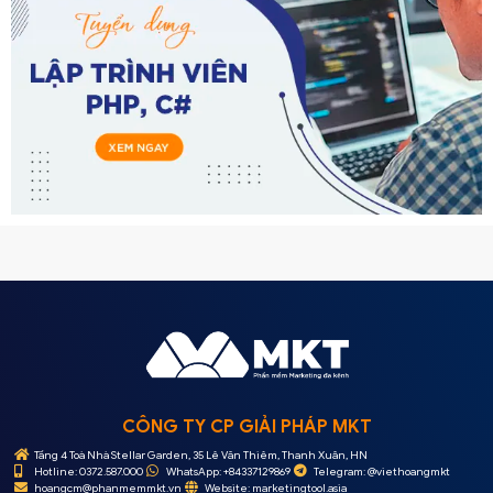
CÔNG TY CP GIẢI PHÁP MKT
Tầng 4 Toà Nhà Stellar Garden, 35 Lê Văn Thiêm, Thanh Xuân, HN
Hotline: 0372.587.000
WhatsApp: +84337129869
Telegram: @viethoangmkt
hoangcm@phanmemmkt.vn
Website: marketingtool.asia