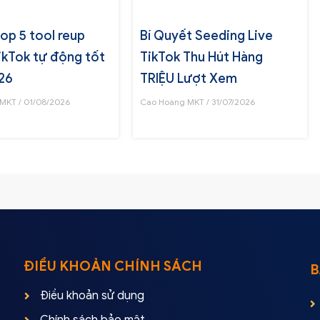
Top 5 tool reup
Bí Quyết Seeding Live
ikTok tự động tốt
TikTok Thu Hút Hàng
26
TRIỆU Lượt Xem
 MKT
01/08/2026
Cao Hoàng MKT
31/07/2026
ĐIỀU KHOẢN CHÍNH SÁCH
B
Điều khoản sử dụng