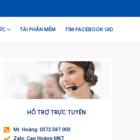
ỨC
TẢI PHẦN MỀM
TÌM FACEBOOK UID
HỖ TRỢ TRỰC TUYẾN
Mr. Hoàng: 0372.587.000
Zalo: Cao Hoàng MKT