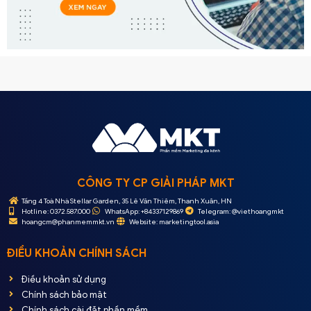
CÔNG TY CP GIẢI PHÁP MKT
Tầng 4 Toà Nhà Stellar Garden, 35 Lê Văn Thiêm, Thanh Xuân, HN
Hotline: 0372.587.000
WhatsApp: +84337129869
Telegram: @viethoangmkt
hoangcm@phanmemmkt.vn
Website: marketingtool.asia
ĐIỀU KHOẢN CHÍNH SÁCH
Điều khoản sử dụng
Chính sách bảo mật
Chính sách cài đặt phần mềm