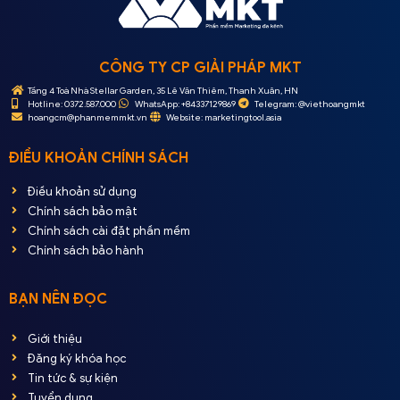
CÔNG TY CP GIẢI PHÁP MKT
Tầng 4 Toà Nhà Stellar Garden, 35 Lê Văn Thiêm, Thanh Xuân, HN
Hotline: 0372.587.000
WhatsApp: +84337129869
Telegram: @viethoangmkt
hoangcm@phanmemmkt.vn
Website: marketingtool.asia
ĐIỀU KHOẢN CHÍNH SÁCH
Điều khoản sử dụng
Chính sách bảo mật
Chính sách cài đặt phần mềm
Chính sách bảo hành
BẠN NÊN ĐỌC
Giới thiệu
Đăng ký khóa học
Tin tức & sự kiện
Tuyển dụng