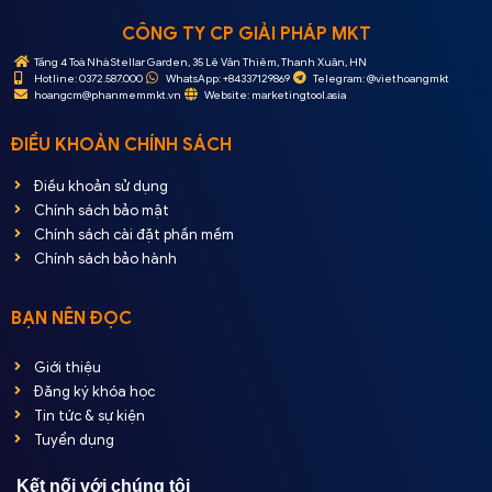
CÔNG TY CP GIẢI PHÁP MKT
Tầng 4 Toà Nhà Stellar Garden, 35 Lê Văn Thiêm, Thanh Xuân, HN
Hotline: 0372.587.000
WhatsApp: +84337129869
Telegram: @viethoangmkt
hoangcm@phanmemmkt.vn
Website: marketingtool.asia
ĐIỀU KHOẢN CHÍNH SÁCH
Điều khoản sử dụng
Chính sách bảo mật
Chính sách cài đặt phần mềm
Chính sách bảo hành
BẠN NÊN ĐỌC
Giới thiệu
Đăng ký khóa học
Tin tức & sự kiện
Tuyển dụng
Kết nối với chúng tôi