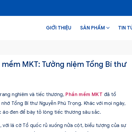
GIỚI THIỆU
SẢN PHẨM
TIN T
ần mềm MKT: Tưởng niệm Tổng Bí thư
trang nghiêm và tiếc thương,
Phần mềm MKT
đã tổ
 nhớ Tổng Bí thư Nguyễn Phú Trọng. Khác với mọi ngày,
 áo đen để bày tỏ lòng tiếc thương sâu sắc.
m, với lá cờ Tổ quốc rủ xuống nửa cột, biểu tượng của sự