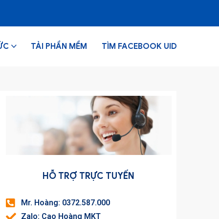
ỨC
TẢI PHẦN MỀM
TÌM FACEBOOK UID
HỖ TRỢ TRỰC TUYẾN
Mr. Hoàng: 0372.587.000
Zalo: Cao Hoàng MKT