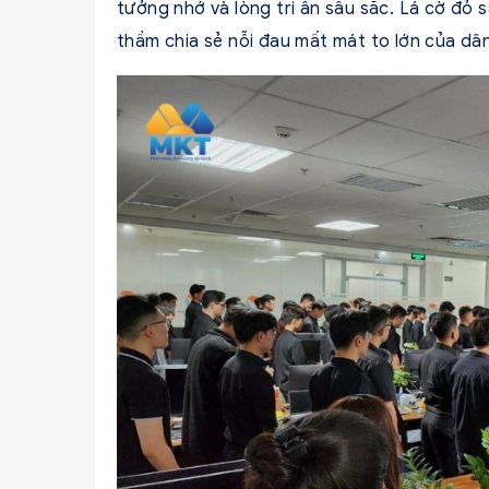
tưởng nhớ và lòng tri ân sâu sắc. Lá cờ đỏ s
thầm chia sẻ nỗi đau mất mát to lớn của dân