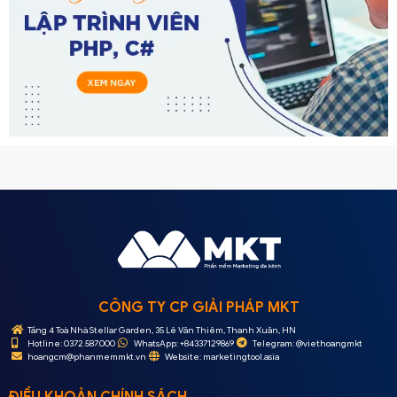
CÔNG TY CP GIẢI PHÁP MKT
Tầng 4 Toà Nhà Stellar Garden, 35 Lê Văn Thiêm, Thanh Xuân, HN
Hotline: 0372.587.000
WhatsApp: +84337129869
Telegram: @viethoangmkt
hoangcm@phanmemmkt.vn
Website: marketingtool.asia
ĐIỀU KHOẢN CHÍNH SÁCH