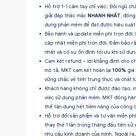
Hỗ trợ 1-1 cầm tay chỉ việc: Đội ngũ
giải đáp thắc mắc
NHANH NHẤT
, đồng
dụng phần mềm để đạt được hiệu suất 
Bảo hành và update miễn phí trọn đời
cập nhật miễn phí trọn đời. Đảm bảo r
nhất và có sự ổn định tối ưu khi sử d
Cam kết refund – lời khẳng định cho 
mô tả, MKT cam kết hoàn lại
100%
giá
vững chắc về tính trung thực và chất 
Khách hàng không chỉ được đào tạo, m
việc sử dụng phần mềm. MKT đồng hàn
thể tận dụng hết tiềm năng của công c
Hỗ trợ đổi sản phẩm và tư vấn miễn ph
thay thế 1 lần trong tháng đầu tiên s
nhu cầu kinh doanh của mình. Ngoài ra,