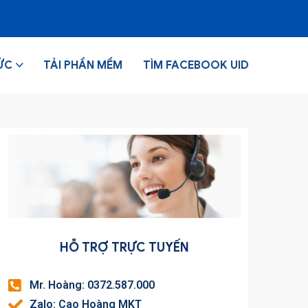
ỨC
TẢI PHẦN MỀM
TÌM FACEBOOK UID
HỖ TRỢ TRỰC TUYẾN
Mr. Hoàng: 0372.587.000
Zalo: Cao Hoàng MKT