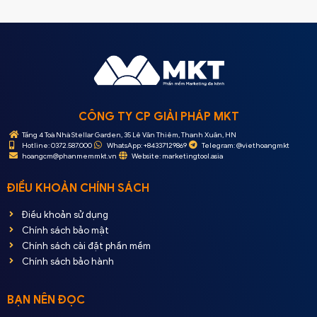
CÔNG TY CP GIẢI PHÁP MKT
Tầng 4 Toà Nhà Stellar Garden, 35 Lê Văn Thiêm, Thanh Xuân, HN
Hotline: 0372.587.000
WhatsApp: +84337129869
Telegram: @viethoangmkt
hoangcm@phanmemmkt.vn
Website: marketingtool.asia
ĐIỀU KHOẢN CHÍNH SÁCH
Điều khoản sử dụng
Chính sách bảo mật
Chính sách cài đặt phần mềm
Chính sách bảo hành
BẠN NÊN ĐỌC