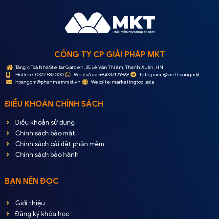
CÔNG TY CP GIẢI PHÁP MKT
Tầng 4 Toà Nhà Stellar Garden, 35 Lê Văn Thiêm, Thanh Xuân, HN
Hotline: 0372.587.000
WhatsApp: +84337129869
Telegram: @viethoangmkt
hoangcm@phanmemmkt.vn
Website: marketingtool.asia
ĐIỀU KHOẢN CHÍNH SÁCH
Điều khoản sử dụng
Chính sách bảo mật
Chính sách cài đặt phần mềm
Chính sách bảo hành
BẠN NÊN ĐỌC
Giới thiệu
Đăng ký khóa học