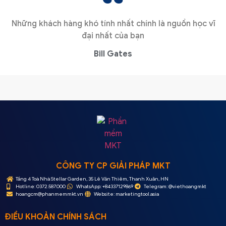
Những khách hàng khó tính nhất chính là nguồn học vĩ
đại nhất của bạn
Bill Gates
CÔNG TY CP GIẢI PHÁP MKT
Tầng 4 Toà Nhà Stellar Garden, 35 Lê Văn Thiêm, Thanh Xuân, HN
Hotline: 0372.587.000
WhatsApp: +84337129869
Telegram: @viethoangmkt
hoangcm@phanmemmkt.vn
Website: marketingtool.asia
ĐIỀU KHOẢN CHÍNH SÁCH