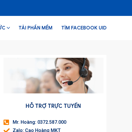
ỨC
TẢI PHẦN MỀM
TÌM FACEBOOK UID
HỖ TRỢ TRỰC TUYẾN
Mr. Hoàng: 0372.587.000
Zalo: Cao Hoàng MKT