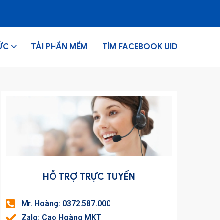
ỨC
TẢI PHẦN MỀM
TÌM FACEBOOK UID
HỖ TRỢ TRỰC TUYẾN
Mr. Hoàng: 0372.587.000
Zalo: Cao Hoàng MKT