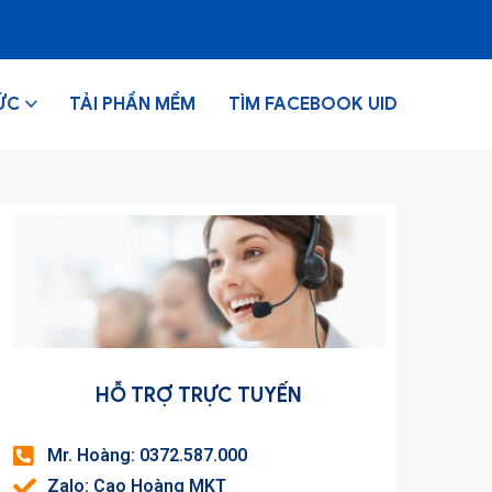
ỨC
TẢI PHẦN MỀM
TÌM FACEBOOK UID
HỖ TRỢ TRỰC TUYẾN
Mr. Hoàng: 0372.587.000
Zalo: Cao Hoàng MKT